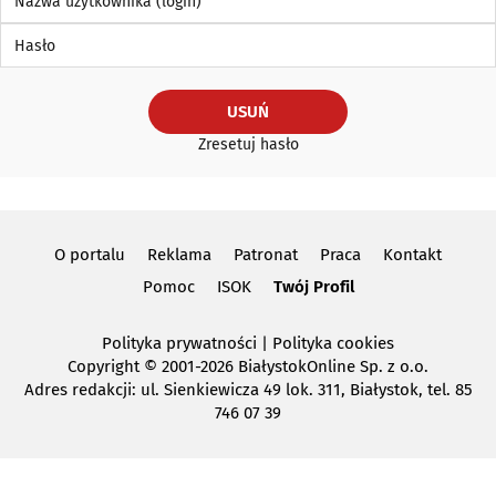
Hasło
USUŃ
Zresetuj hasło
O portalu
Reklama
Patronat
Praca
Kontakt
Pomoc
ISOK
Twój Profil
Polityka prywatności
|
Polityka cookies
Copyright
© 2001-2026 BiałystokOnline Sp. z o.o.
Adres redakcji: ul. Sienkiewicza 49 lok. 311, Białystok, tel. 85
746 07 39