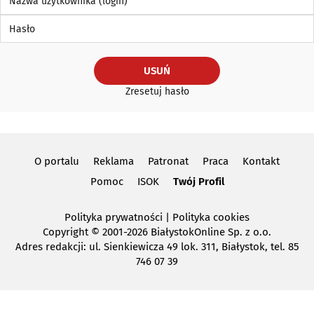
Hasło
USUŃ
Zresetuj hasło
O portalu
Reklama
Patronat
Praca
Kontakt
Pomoc
ISOK
Twój Profil
Polityka prywatności
|
Polityka cookies
Copyright
© 2001-2026 BiałystokOnline Sp. z o.o.
Adres redakcji: ul. Sienkiewicza 49 lok. 311, Białystok, tel. 85
746 07 39