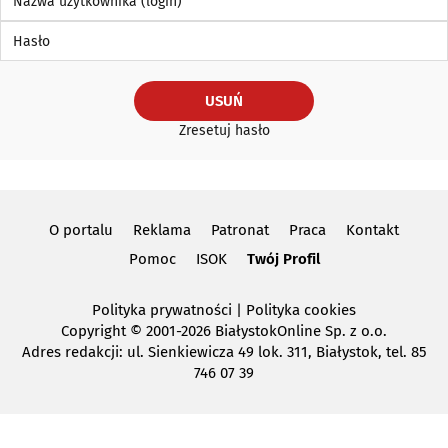
Hasło
USUŃ
Zresetuj hasło
O portalu
Reklama
Patronat
Praca
Kontakt
Pomoc
ISOK
Twój Profil
Polityka prywatności
|
Polityka cookies
Copyright
© 2001-2026 BiałystokOnline Sp. z o.o.
Adres redakcji: ul. Sienkiewicza 49 lok. 311, Białystok, tel. 85
746 07 39