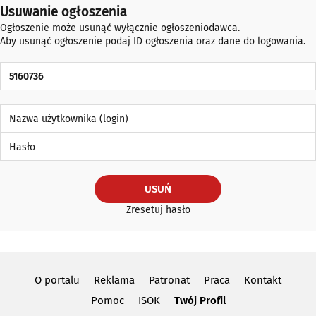
Usuwanie ogłoszenia
Ogłoszenie może usunąć wyłącznie ogłoszeniodawca.
Aby usunąć ogłoszenie podaj ID ogłoszenia oraz dane do logowania.
ID Ogłoszenia
Nazwa użytkownika (login)
Hasło
USUŃ
Zresetuj hasło
O portalu
Reklama
Patronat
Praca
Kontakt
Pomoc
ISOK
Twój Profil