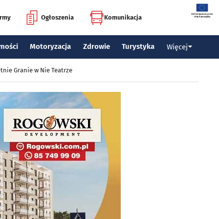
irmy
Ogłoszenia
Komunikacja
mości
Motoryzacja
Zdrowie
Turystyka
Więcej
tnie Granie w Nie Teatrze