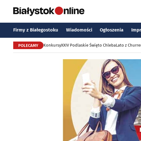
Firmy z Białegostoku
Wiadomości
Ogłoszenia
Imp
Konkursy
XXIV Podlaskie Święto Chleba
Lato z Churr
POLECAMY