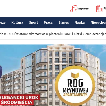
Imprezy
F
rezy
Kultura
Sport
Praca
Biznes
Nauka
Nierucho
eria MUNDO
Światowe Mistrzostwa w pieczeniu Babki i Kiszki Ziemniaczanej
Le