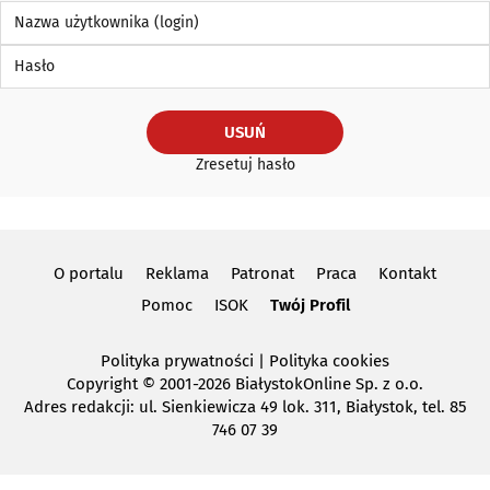
Nazwa użytkownika (login)
Hasło
USUŃ
Zresetuj hasło
O portalu
Reklama
Patronat
Praca
Kontakt
Pomoc
ISOK
Twój Profil
Polityka prywatności
|
Polityka cookies
Copyright
© 2001-2026 BiałystokOnline Sp. z o.o.
Adres redakcji: ul. Sienkiewicza 49 lok. 311, Białystok, tel. 85
746 07 39