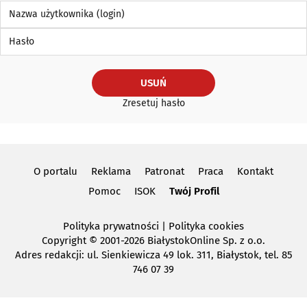
Nazwa użytkownika (login)
Hasło
USUŃ
Zresetuj hasło
O portalu
Reklama
Patronat
Praca
Kontakt
Pomoc
ISOK
Twój Profil
Polityka prywatności
|
Polityka cookies
Copyright
© 2001-2026 BiałystokOnline Sp. z o.o.
Adres redakcji: ul. Sienkiewicza 49 lok. 311, Białystok, tel. 85
746 07 39