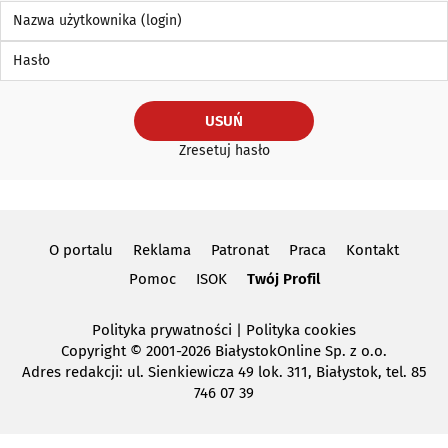
Nazwa użytkownika (login)
Hasło
USUŃ
Zresetuj hasło
O portalu
Reklama
Patronat
Praca
Kontakt
Pomoc
ISOK
Twój Profil
Polityka prywatności
|
Polityka cookies
Copyright
© 2001-2026 BiałystokOnline Sp. z o.o.
Adres redakcji: ul. Sienkiewicza 49 lok. 311, Białystok, tel. 85
746 07 39