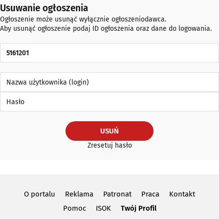
Usuwanie ogłoszenia
Ogłoszenie może usunąć wyłącznie ogłoszeniodawca.
Aby usunąć ogłoszenie podaj ID ogłoszenia oraz dane do logowania.
ID Ogłoszenia
Nazwa użytkownika (login)
Hasło
USUŃ
Zresetuj hasło
O portalu
Reklama
Patronat
Praca
Kontakt
Pomoc
ISOK
Twój Profil