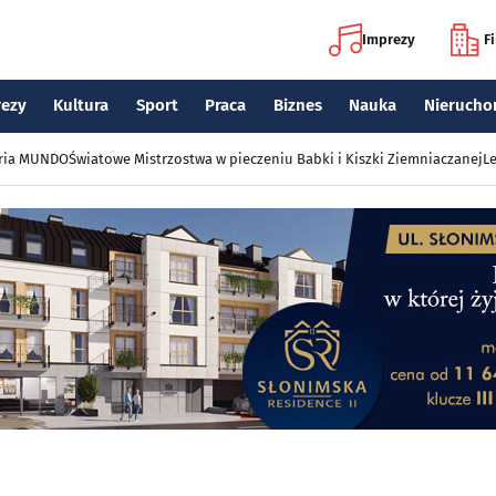
Imprezy
F
rezy
Kultura
Sport
Praca
Biznes
Nauka
Nierucho
eria MUNDO
Światowe Mistrzostwa w pieczeniu Babki i Kiszki Ziemniaczanej
Le