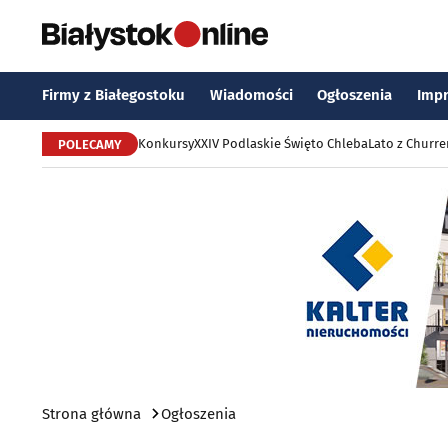
Firmy z Białegostoku
Wiadomości
Ogłoszenia
Imp
Konkursy
XXIV Podlaskie Święto Chleba
Lato z Churr
POLECAMY
Strona główna
Ogłoszenia