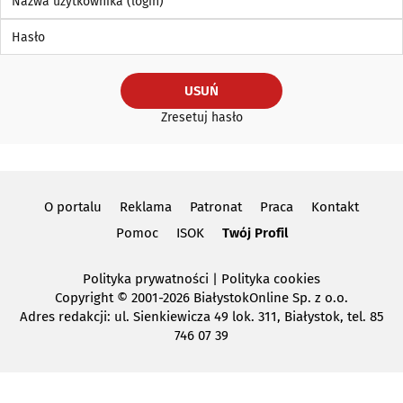
Hasło
USUŃ
Zresetuj hasło
O portalu
Reklama
Patronat
Praca
Kontakt
Pomoc
ISOK
Twój Profil
Polityka prywatności
|
Polityka cookies
Copyright
© 2001-2026 BiałystokOnline Sp. z o.o.
Adres redakcji: ul. Sienkiewicza 49 lok. 311, Białystok, tel. 85
746 07 39