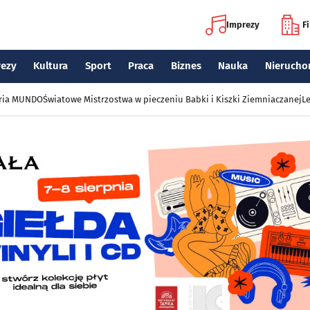
Imprezy
F
rezy
Kultura
Sport
Praca
Biznes
Nauka
Nierucho
eria MUNDO
Światowe Mistrzostwa w pieczeniu Babki i Kiszki Ziemniaczanej
Le