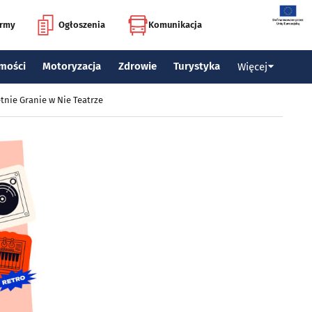
irmy
Ogłoszenia
Komunikacja
mości
Motoryzacja
Zdrowie
Turystyka
Więcej
tnie Granie w Nie Teatrze