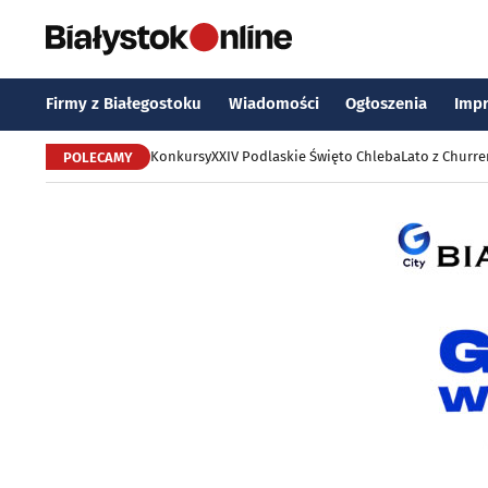
Firmy z Białegostoku
Wiadomości
Ogłoszenia
Imp
Konkursy
XXIV Podlaskie Święto Chleba
Lato z Churr
POLECAMY