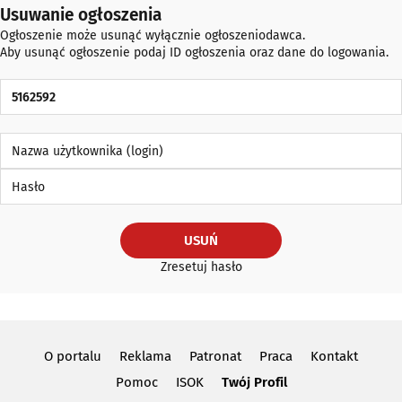
Usuwanie ogłoszenia
Ogłoszenie może usunąć wyłącznie ogłoszeniodawca.
Aby usunąć ogłoszenie podaj ID ogłoszenia oraz dane do logowania.
ID Ogłoszenia
Nazwa użytkownika (login)
Hasło
USUŃ
Zresetuj hasło
O portalu
Reklama
Patronat
Praca
Kontakt
Pomoc
ISOK
Twój Profil