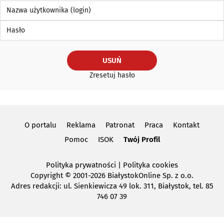
Nazwa użytkownika (login)
Hasło
USUŃ
Zresetuj hasło
O portalu
Reklama
Patronat
Praca
Kontakt
Pomoc
ISOK
Twój Profil
Polityka prywatności
|
Polityka cookies
Copyright
© 2001-2026 BiałystokOnline Sp. z o.o.
Adres redakcji: ul. Sienkiewicza 49 lok. 311, Białystok, tel. 85
746 07 39