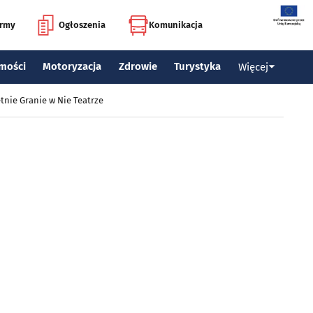
irmy
Ogłoszenia
Komunikacja
mości
Motoryzacja
Zdrowie
Turystyka
Więcej
tnie Granie w Nie Teatrze