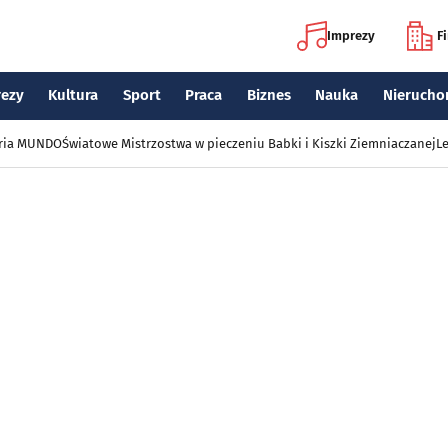
Imprezy
F
rezy
Kultura
Sport
Praca
Biznes
Nauka
Nierucho
eria MUNDO
Światowe Mistrzostwa w pieczeniu Babki i Kiszki Ziemniaczanej
Le