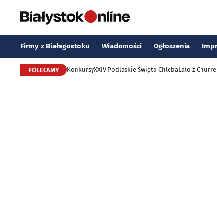
Firmy z Białegostoku
Wiadomości
Ogłoszenia
Imp
Konkursy
XXIV Podlaskie Święto Chleba
Lato z Churr
POLECAMY