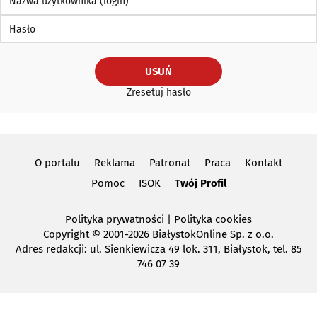
Hasło
USUŃ
Zresetuj hasło
O portalu
Reklama
Patronat
Praca
Kontakt
Pomoc
ISOK
Twój Profil
Polityka prywatności
|
Polityka cookies
Copyright
© 2001-2026 BiałystokOnline Sp. z o.o.
Adres redakcji: ul. Sienkiewicza 49 lok. 311, Białystok, tel. 85
746 07 39