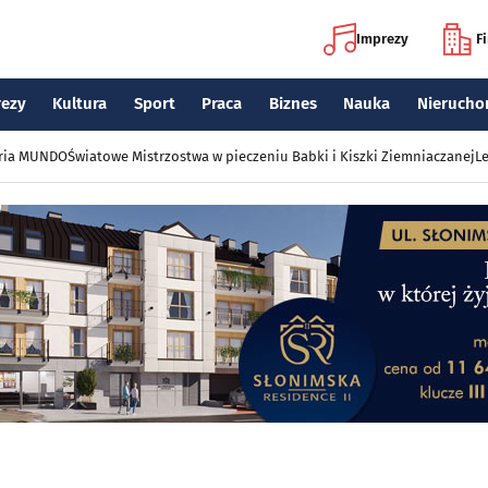
Imprezy
F
rezy
Kultura
Sport
Praca
Biznes
Nauka
Nierucho
eria MUNDO
Światowe Mistrzostwa w pieczeniu Babki i Kiszki Ziemniaczanej
Le