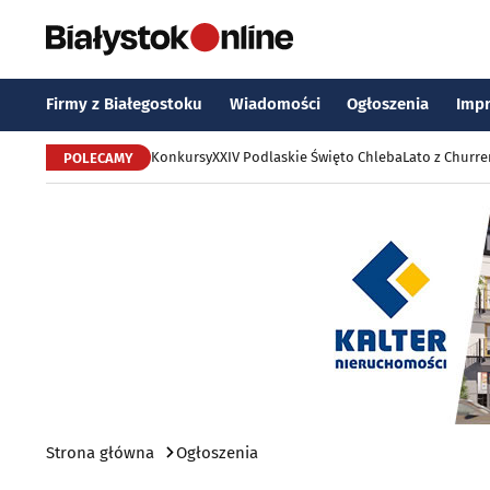
Firmy z Białegostoku
Wiadomości
Ogłoszenia
Imp
Konkursy
XXIV Podlaskie Święto Chleba
Lato z Churr
POLECAMY
Strona główna
Ogłoszenia