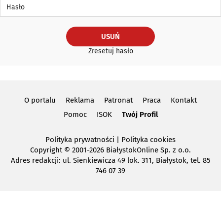
Hasło
USUŃ
Zresetuj hasło
O portalu
Reklama
Patronat
Praca
Kontakt
Pomoc
ISOK
Twój Profil
Polityka prywatności
|
Polityka cookies
Copyright
© 2001-2026 BiałystokOnline Sp. z o.o.
Adres redakcji: ul. Sienkiewicza 49 lok. 311, Białystok, tel. 85
746 07 39