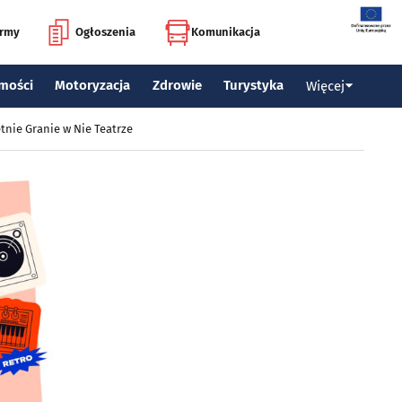
irmy
Ogłoszenia
Komunikacja
mości
Motoryzacja
Zdrowie
Turystyka
Więcej
tnie Granie w Nie Teatrze