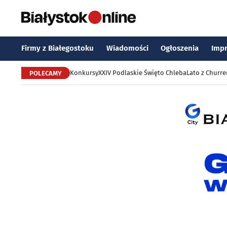
Firmy z Białegostoku
Wiadomości
Ogłoszenia
Imp
Konkursy
XXIV Podlaskie Święto Chleba
Lato z Churr
POLECAMY