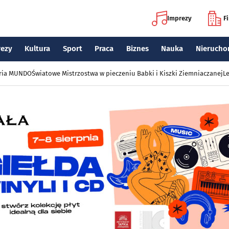
Imprezy
F
rezy
Kultura
Sport
Praca
Biznes
Nauka
Nierucho
eria MUNDO
Światowe Mistrzostwa w pieczeniu Babki i Kiszki Ziemniaczanej
Le