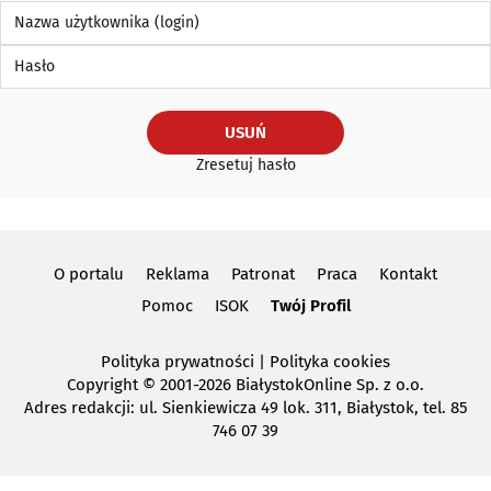
Nazwa użytkownika (login)
Hasło
USUŃ
Zresetuj hasło
O portalu
Reklama
Patronat
Praca
Kontakt
Pomoc
ISOK
Twój Profil
Polityka prywatności
|
Polityka cookies
Copyright
© 2001-2026 BiałystokOnline Sp. z o.o.
Adres redakcji: ul. Sienkiewicza 49 lok. 311, Białystok, tel. 85
746 07 39