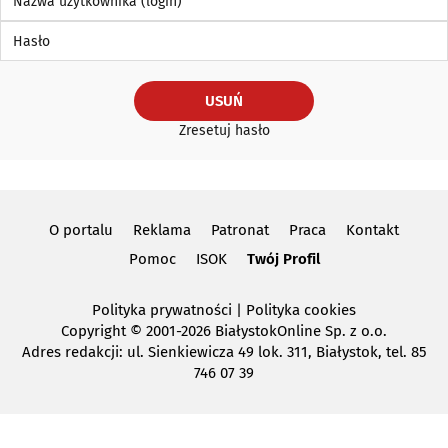
Hasło
USUŃ
Zresetuj hasło
O portalu
Reklama
Patronat
Praca
Kontakt
Pomoc
ISOK
Twój Profil
Polityka prywatności
|
Polityka cookies
Copyright
© 2001-2026 BiałystokOnline Sp. z o.o.
Adres redakcji: ul. Sienkiewicza 49 lok. 311, Białystok, tel. 85
746 07 39