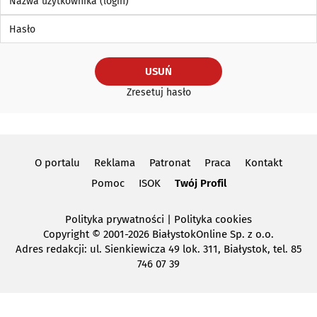
Hasło
USUŃ
Zresetuj hasło
O portalu
Reklama
Patronat
Praca
Kontakt
Pomoc
ISOK
Twój Profil
Polityka prywatności
|
Polityka cookies
Copyright
© 2001-2026 BiałystokOnline Sp. z o.o.
Adres redakcji: ul. Sienkiewicza 49 lok. 311, Białystok, tel. 85
746 07 39