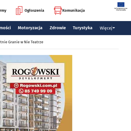
irmy
Ogłoszenia
Komunikacja
mości
Motoryzacja
Zdrowie
Turystyka
Więcej
tnie Granie w Nie Teatrze