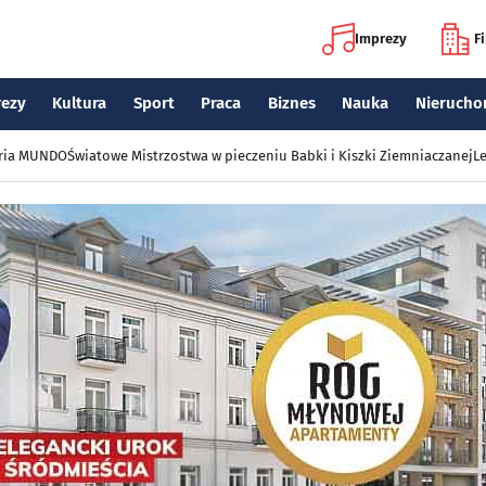
Imprezy
F
rezy
Kultura
Sport
Praca
Biznes
Nauka
Nierucho
eria MUNDO
Światowe Mistrzostwa w pieczeniu Babki i Kiszki Ziemniaczanej
Le