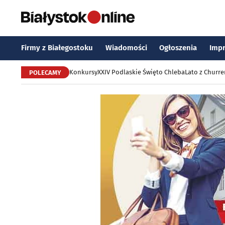
Firmy z Białegostoku
Wiadomości
Ogłoszenia
Imp
Konkursy
XXIV Podlaskie Święto Chleba
Lato z Churr
POLECAMY