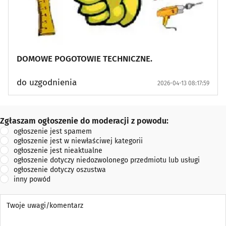
DOMOWE POGOTOWIE TECHNICZNE.
do uzgodnienia
2026-04-13 08:17:59
Zgłaszam ogłoszenie do moderacji z powodu:
Zgłaszam ogłoszenie do moderacji z powodu:
ogłoszenie jest spamem
ogłoszenie jest w niewłaściwej kategorii
ogłoszenie jest nieaktualne
ogłoszenie dotyczy niedozwolonego przedmiotu lub usługi
ogłoszenie dotyczy oszustwa
inny powód
Twoje uwagi/komentarz