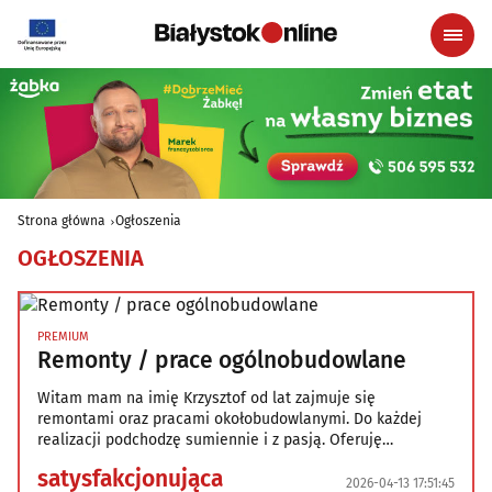
Strona główna
Ogłoszenia
OGŁOSZENIA
PREMIUM
Remonty / prace ogólnobudowlane
Witam mam na imię Krzysztof od lat zajmuje się
remontami oraz pracami okołobudowlanymi. Do każdej
realizacji podchodzę sumiennie i z pasją. Oferuję
następujące usługi : -naprawa starych balkonów i tarasów
satysfakcjonująca
-kapitalne remonty łazienek starych jak i nowych -
2026-04-13 17:51:45