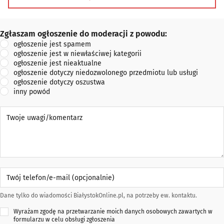
malowanie i szpachlowanie -glazura, terakota, gres,
kamień dekoracyjny -montaż urządzeń sanitarnych / biały
montaż -instalacje
Zgłaszam ogłoszenie do moderacji z powodu:
Zgłaszam ogłoszenie do moderacji z powodu:
ogłoszenie jest spamem
ogłoszenie jest w niewłaściwej kategorii
ogłoszenie jest nieaktualne
ogłoszenie dotyczy niedozwolonego przedmiotu lub usługi
ogłoszenie dotyczy oszustwa
inny powód
Twoje uwagi/komentarz
Twój telefon/e-mail (opcjonalnie)
Dane tylko do wiadomości BiałystokOnline.pl, na potrzeby ew. kontaktu.
Wyrażam zgodę na przetwarzanie moich danych osobowych zawartych w
formularzu w celu obsługi zgłoszenia