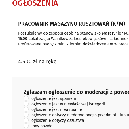
OGŁOSZENIA
PRACOWNIK MAGAZYNU RUSZTOWAŃ (K/M)
Poszukujemy do zespołu osób na stanowisko Magazynier Rusz
16.00 Lokalizacja: Wasilków Zakres obowiązków: - załadune
Preferowane osoby z min. 2 letnim doświadczeniem w praca
Zatrudnia
4.500 zł na rękę
Zgłaszam ogłoszenie do moderacji z powodu:
Zgłaszam ogłoszenie do moderacji z powo
ogłoszenie jest spamem
ogłoszenie jest w niewłaściwej kategorii
ogłoszenie jest nieaktualne
ogłoszenie dotyczy niedozwolonego przedmiotu lub u
ogłoszenie dotyczy oszustwa
inny powód