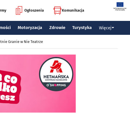
irmy
Ogłoszenia
Komunikacja
mości
Motoryzacja
Zdrowie
Turystyka
Więcej
tnie Granie w Nie Teatrze