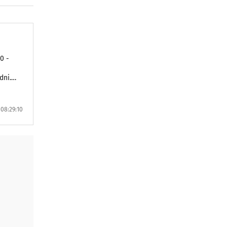
0 -
dni.
 08:29:10