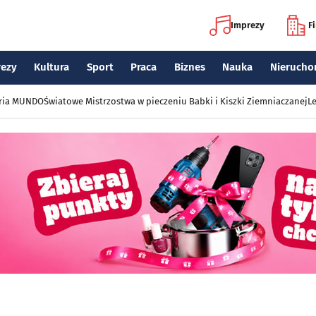
Imprezy
F
rezy
Kultura
Sport
Praca
Biznes
Nauka
Nierucho
eria MUNDO
Światowe Mistrzostwa w pieczeniu Babki i Kiszki Ziemniaczanej
Le