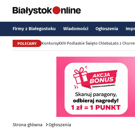
Firmy z Białegostoku
Wiadomości
Ogłoszenia
Imp
Konkursy
XXIV Podlaskie Święto Chleba
Lato z Churr
POLECAMY
Strona główna
Ogłoszenia