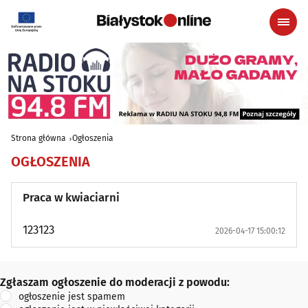
Strona główna
Ogłoszenia
OGŁOSZENIA
Praca w kwiaciarni
123123
2026-04-17 15:00:12
Zgłaszam ogłoszenie do moderacji z powodu:
Zgłaszam ogłoszenie do moderacji z powodu:
ogłoszenie jest spamem