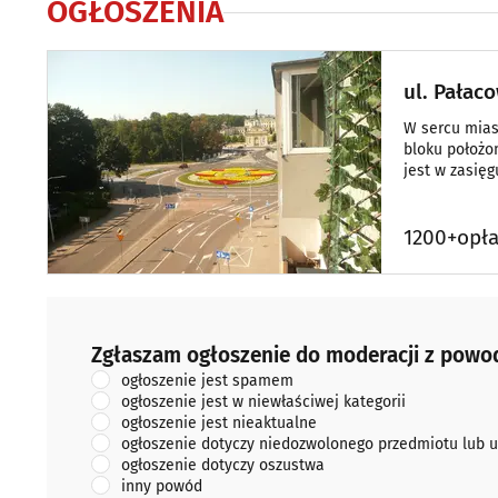
OGŁOSZENIA
ul. Pałaco
W sercu miast
bloku położo
jest w zasięg
zakłady usług
Centrum Han
1200+opła
Zgłaszam ogłoszenie do moderacji z powodu:
Zgłaszam ogłoszenie do moderacji z powo
ogłoszenie jest spamem
ogłoszenie jest w niewłaściwej kategorii
ogłoszenie jest nieaktualne
ogłoszenie dotyczy niedozwolonego przedmiotu lub u
ogłoszenie dotyczy oszustwa
inny powód