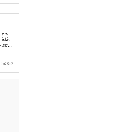
się w
nickich
klepy i
u w
 07:28:52