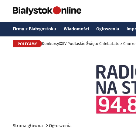
Firmy z Białegostoku
Wiadomości
Ogłoszenia
Imp
Konkursy
XXIV Podlaskie Święto Chleba
Lato z Churr
POLECAMY
Strona główna
Ogłoszenia