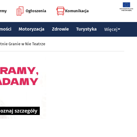
irmy
Ogłoszenia
Komunikacja
mości
Motoryzacja
Zdrowie
Turystyka
Więcej
tnie Granie w Nie Teatrze