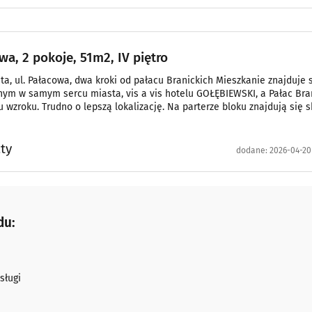
wa, 2 pokoje, 51m2, IV piętro
a, ul. Pałacowa, dwa kroki od pałacu Branickich Mieszkanie znajduje 
nym w samym sercu miasta, vis a vis hotelu GOŁĘBIEWSKI, a Pałac Bra
u wzroku. Trudno o lepszą lokalizację. Na parterze bloku znajdują się s
owe, również po drugiej stronie ulicy Warszawskiej, naprzeciwko blok
dlowym BAZAR jest mn�
ty
dodane:
2026-04-20
du:
sługi