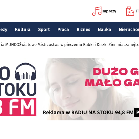
Imprezy
F
rezy
Kultura
Sport
Praca
Biznes
Nauka
Nierucho
eria MUNDO
Światowe Mistrzostwa w pieczeniu Babki i Kiszki Ziemniaczanej
Le