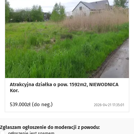
Atrakcyjna działka o pow. 1592m2, NIEWODNICA
Kor.
539.000zł (do neg.)
2026-04-21 17:35:01
Zgłaszam ogłoszenie do moderacji z powodu:
Zgłaszam ogłoszenie do moderacji z powodu:
ogłoszenie jest spamem