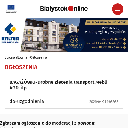
Strona główna
Ogłoszenia
OGŁOSZENIA
BAGAŻÓWKI-Drobne zlecenia transport Mebli
AGD-itp.
do-uzgodnienia
2026-04-21 19:37:38
Zgłaszam ogłoszenie do moderacji z powodu:
Zgłaszam ogłoszenie do moderacji z powodu: