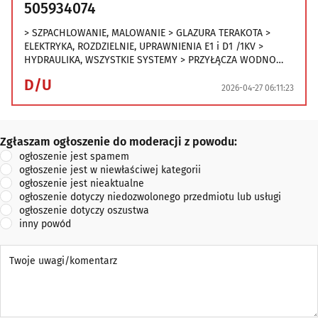
505934074
> SZPACHLOWANIE, MALOWANIE > GLAZURA TERAKOTA >
ELEKTRYKA, ROZDZIELNIE, UPRAWNIENIA E1 i D1 /1KV >
HYDRAULIKA, WSZYSTKIE SYSTEMY > PRZYŁĄCZA WODNO
KANALIZACYJNE > MONTAŻ PIECYKÓW ( TERM
D/U
PRZEPŁYWOWYCH WODY ) > WYMIANA GRZEJNIKÓW METODĄ
2026-04-27 06:11:23
(ZAMRAŻANIE ) > UPRAWNIENIA GAZOWE E3 i D3 ,
PROTOKOŁY > PRZERÓBKI GAZU , MONTAŻ KUCHENEK
GAZOWYCH > BADANIE SZCZELNOŚCI INSTALACJI GAZOWEJ >
Zgłaszam ogłoszenie do moderacji z powodu:
Zgłaszam ogłoszenie do moderacji z powodu:
SUFITY PODW
ogłoszenie jest spamem
ogłoszenie jest w niewłaściwej kategorii
ogłoszenie jest nieaktualne
ogłoszenie dotyczy niedozwolonego przedmiotu lub usługi
ogłoszenie dotyczy oszustwa
inny powód
Twoje uwagi/komentarz