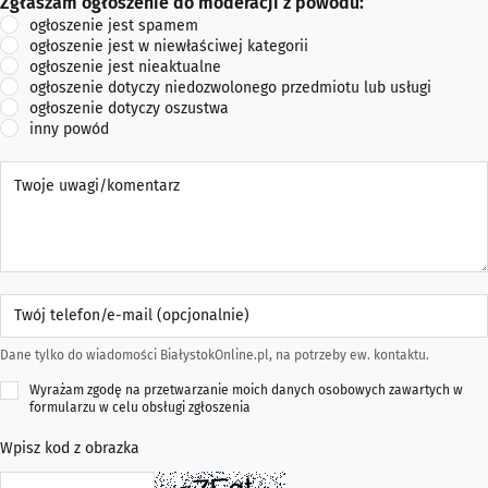
Zgłaszam ogłoszenie do moderacji z powodu:
Zgłaszam ogłoszenie do moderacji z powodu:
ogłoszenie jest spamem
ogłoszenie jest w niewłaściwej kategorii
ogłoszenie jest nieaktualne
ogłoszenie dotyczy niedozwolonego przedmiotu lub usługi
ogłoszenie dotyczy oszustwa
inny powód
Twoje uwagi/komentarz
Twój telefon/e-mail (opcjonalnie)
Dane tylko do wiadomości BiałystokOnline.pl, na potrzeby ew. kontaktu.
Wyrażam zgodę na przetwarzanie moich danych osobowych zawartych w
formularzu w celu obsługi zgłoszenia
Wpisz kod z obrazka