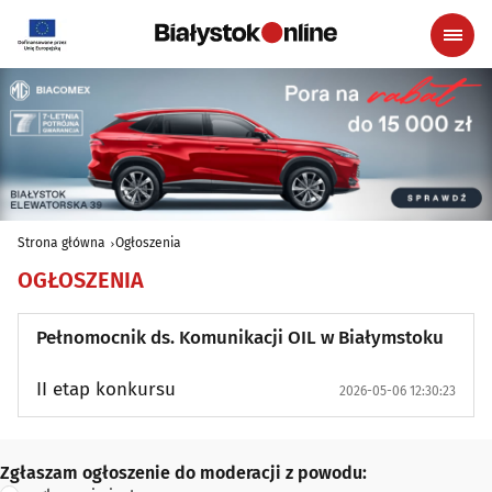
Strona główna
Ogłoszenia
OGŁOSZENIA
Pełnomocnik ds. Komunikacji OIL w Białymstoku
II etap konkursu
2026-05-06 12:30:23
Zgłaszam ogłoszenie do moderacji z powodu:
Zgłaszam ogłoszenie do moderacji z powodu: