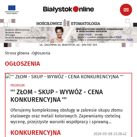
Strona główna
Ogłoszenia
OGŁOSZENIA
PREMIUM
''' ZŁOM - SKUP - WYWÓZ - CENA
KONKURENCYJNA '''
Oferujemy kompleksową obsługę w zakresie skupu złomu
stalowego oraz metali kolorowych. Zapewniamy rzetelną
wycenę, przejrzyste warunki współpracy i sprawną
realizację zleceń. Dlaczego warto z nami współpracować? -
KONKURENCYJNA
Konkurencyjne, aktualne ceny - Przy większych ilościach –
2026-05-08 23:38:42