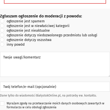
możliwość indywidualnej negocjacji stawek - Obsługa firm
i klientów indywidualnych - Podstawienie kontene
Zgłaszam ogłoszenie do moderacji z powodu:
Zgłaszam ogłoszenie do moderacji z powodu:
ogłoszenie jest spamem
ogłoszenie jest w niewłaściwej kategorii
ogłoszenie jest nieaktualne
ogłoszenie dotyczy niedozwolonego przedmiotu lub usługi
ogłoszenie dotyczy oszustwa
inny powód
Twoje uwagi/komentarz
Twój telefon/e-mail (opcjonalnie)
Dane tylko do wiadomości BiałystokOnline.pl, na potrzeby ew. kontaktu.
Wyrażam zgodę na przetwarzanie moich danych osobowych zawartych w
formularzu w celu obsługi zgłoszenia