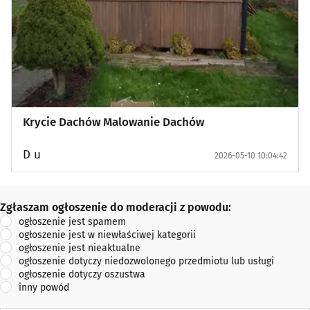
Krycie Dachów Malowanie Dachów
D u
2026-05-10 10:04:42
Zgłaszam ogłoszenie do moderacji z powodu:
Zgłaszam ogłoszenie do moderacji z powodu:
ogłoszenie jest spamem
ogłoszenie jest w niewłaściwej kategorii
ogłoszenie jest nieaktualne
ogłoszenie dotyczy niedozwolonego przedmiotu lub usługi
ogłoszenie dotyczy oszustwa
inny powód