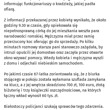
informując funkcjonariuszy o kradzieży, jakiej padła
ofiarą.
Z informacji przekazanej przez kobietę wynikało, że około
godziny 9.30 w czasie, gdy opiekowała się
niepełnosprawną córką do jej mieszkania weszła para
narodowości romskiej. Mężczyzna miał przez ramię
przerzucony koc oferując go do sprzedaży. Po kilku
minutach rozmowy starsza pani stanowczo zażądała, by
intruzi opuścili jej domostwo oraz zaczęła przez otwarte
okno wzywać pomocy. Wtedy kobieta i mężczyzna wyszli
z domu i odjechali niebieskim samochodem.
Po jakimś czasie 67-latka zorientowała się, że z biurka
stojącego w pokoju została wyłamana szuflada zamykana
na klucz, a z jej wnętrza skradziono 700 zł, 100 euro, złotą
biżuterię i trzy książeczki oszczędnościowe, na których
łączny wkład wynosił 60 tys. zł.
Białostoccy policjanci szukają sprawców tego zdarzenia.