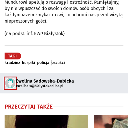
Mundurowi apelują o rozwagę i ostrożność. Pamiętajmy,
by nie wpuszczać do swoich domów osób obcych i za
każdym razem zmykać drzwi, co uchroni nas przed wizytą
nieproszonych gości.
(na podst. inf. KWP Białystok)
TAGI
kradzież
kurpiki
policja
oszuści
Ewelina Sadowska-Dubicka
ewelina.s@bialystokonline.pl
PRZECZYTAJ TAKŻE