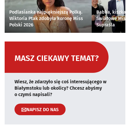
Podlasianka najpiękniejszą Polką.
Babka, kiszka i
Wiktoria Ptak zdobyła koronę Miss
Światowe Mistr
Polski 2026
Supraśla
MASZ CIEKAWY TEMAT?
Wiesz, że zdarzyło się coś interesującego w
Białymstoku lub okolicy? Chcesz abyśmy
o czymś napisali?
NAPISZ DO NAS