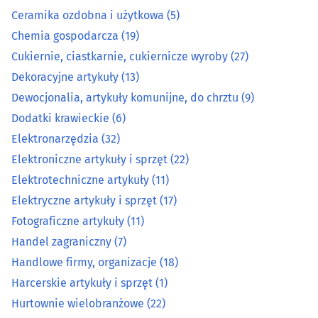
Elektroniczne artykuły i sprzęt
(22)
Ceramika ozdobna i użytkowa
(5)
Chemia gospodarcza
(19)
Elektrotechniczne artykuły
(11)
Cukiernie, ciastkarnie, cukiernicze wyroby
(27)
Dekoracyjne artykuły
(13)
Elektryczne artykuły i sprzęt
(17)
Dewocjonalia, artykuły komunijne, do chrztu
(9)
Fotograficzne artykuły
(11)
Dodatki krawieckie
(6)
Elektronarzędzia
(32)
Handel zagraniczny
(7)
Elektroniczne artykuły i sprzęt
(22)
Elektrotechniczne artykuły
(11)
Handlowe firmy, organizacje
(18)
Elektryczne artykuły i sprzęt
(17)
Fotograficzne artykuły
(11)
Harcerskie artykuły i sprzęt
(1)
Handel zagraniczny
(7)
Hurtownie wielobranżowe
(22)
Handlowe firmy, organizacje
(18)
Harcerskie artykuły i sprzęt
(1)
Kasy fiskalne
(12)
Hurtownie wielobranżowe
(22)