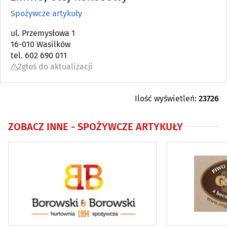
Spożywcze artykuły
Antykwariaty
(5)
ul. Przemysłowa 1
16-010 Wasilków
Artykuły dziecięce
(11)
tel. 602 690 011
Zgłoś do aktualizacji
Artykuły i sprzęt gospodarstwa domowego (AGD)
(17)
Artykuły i sprzęt RTV
(4)
Ilość wyświetleń:
23726
Artykuły zaopatrzenia plastyków
(3)
ZOBACZ INNE -
SPOŻYWCZE ARTYKUŁY
Audiowizualne systemy
(7)
Balony, fajerwerki i inne
(10)
Biurowe urządzenia i papiernicze artykuły - detal
(24)
Broń
(2)