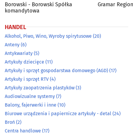
Borowski - Borowski Spółka
Gramar Region
komandytowa
Centra handlowe
(17)
HANDEL
Ceramika ozdobna i użytkowa
(5)
Alkohol, Piwo, Wino, Wyroby spirytusowe
(20)
Anteny
(6)
Chemia gospodarcza
(19)
Antykwariaty
(5)
Cukiernie, ciastkarnie, cukiernicze wyroby
(27)
Artykuły dziecięce
(11)
Artykuły i sprzęt gospodarstwa domowego (AGD)
(17)
Dekoracyjne artykuły
(13)
Artykuły i sprzęt RTV
(4)
Artykuły zaopatrzenia plastyków
(3)
Dewocjonalia, artykuły komunijne, do chrztu
(9)
Audiowizualne systemy
(7)
Balony, fajerwerki i inne
(10)
Dodatki krawieckie
(6)
Biurowe urządzenia i papiernicze artykuły - detal
(24)
Elektronarzędzia
(32)
Broń
(2)
Centra handlowe
(17)