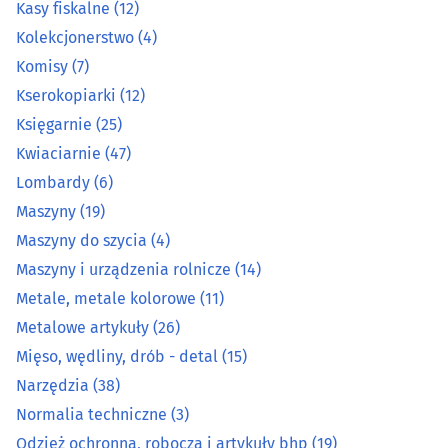
Kasy fiskalne
(12)
Kolekcjonerstwo
(4)
Kolekcjonerstwo
(4)
Komisy
(7)
Komisy
(7)
Kserokopiarki
(12)
Kserokopiarki
(12)
Księgarnie
(25)
Kwiaciarnie
(47)
Księgarnie
(25)
Lombardy
(6)
Maszyny
(19)
Kwiaciarnie
(47)
Maszyny do szycia
(4)
Maszyny i urządzenia rolnicze
(14)
Lombardy
(6)
Metale, metale kolorowe
(11)
Metalowe artykuły
(26)
Maszyny
(19)
Mięso, wędliny, drób - detal
(15)
Maszyny do szycia
(4)
Narzędzia
(38)
Normalia techniczne
(3)
Maszyny i urządzenia rolnicze
(14)
Odzież ochronna, robocza i artykuły bhp
(19)