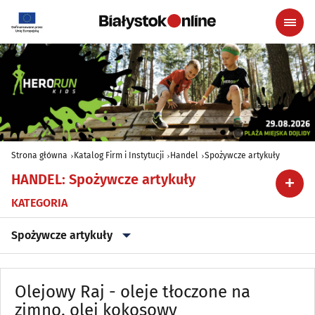
Strona główna
Katalog Firm i Instytucji
Handel
Spożywcze artykuły
HANDEL
:
Spożywcze artykuły
KATEGORIA
Spożywcze artykuły
Alkohol, Piwo, Wino, Wyroby spirytusowe
(20)
Olejowy Raj - oleje tłoczone na
Anteny
zimno, olej kokosowy
(6)