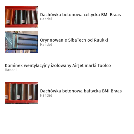
Sklepy muzyczne
(10)
Dachówka betonowa celtycka BMI Braas
Spożywcze artykuły
(49)
Handel
Supermarkety
(10)
Orynnowanie SibaTech od Ruukki
Handel
Szkło techniczne
(2)
Środki czystości
(5)
Kominek wentylacyjny izolowany AirJet marki Toolco
Handel
Świece i znicze
(7)
Dachówka betonowa bałtycka BMI Braas
Telefony komórkowe, akcesoria
(22)
Handel
Telefony, telefaksy, urządzenia łączności
(1)
Tytoń, artykuły tytoniowe
(17)