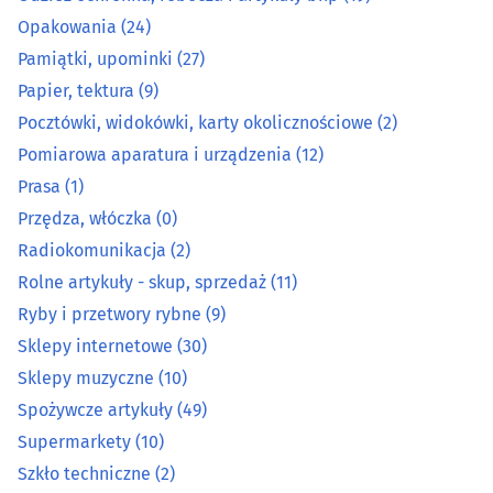
Opakowania
(24)
Metale, metale kolorowe
(11)
Pamiątki, upominki
(27)
Papier, tektura
(9)
Metalowe artykuły
(26)
Pocztówki, widokówki, karty okolicznościowe
(2)
Mięso, wędliny, drób - detal
(15)
Pomiarowa aparatura i urządzenia
(12)
Prasa
(1)
Narzędzia
(38)
Przędza, włóczka
(0)
Radiokomunikacja
(2)
Normalia techniczne
(3)
Rolne artykuły - skup, sprzedaż
(11)
Ryby i przetwory rybne
(9)
Odzież ochronna, robocza i artykuły bhp
(19)
Sklepy internetowe
(30)
Opakowania
(24)
Sklepy muzyczne
(10)
Spożywcze artykuły
(49)
Pamiątki, upominki
(27)
Supermarkety
(10)
Szkło techniczne
(2)
Papier, tektura
(9)