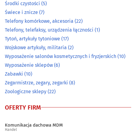
Środki czystości
(5)
Świece i znicze
(7)
Pocztówki, widokówki, karty okolicznościowe
(2)
Telefony komórkowe, akcesoria
(22)
Pomiarowa aparatura i urządzenia
(12)
Telefony, telefaksy, urządzenia łączności
(1)
Tytoń, artykuły tytoniowe
(17)
Prasa
(1)
Wojskowe artykuły, militaria
(2)
Wyposażenie salonów kosmetycznych i fryzjerskich
(10)
Przędza, włóczka
(0)
Wyposażenie sklepów
(6)
Zabawki
(10)
Radiokomunikacja
(2)
Zegarmistrze, zegary, zegarki
(8)
Rolne artykuły - skup, sprzedaż
(11)
Zoologiczne sklepy
(22)
Ryby i przetwory rybne
(9)
OFERTY FIRM
Sklepy internetowe
(30)
Komunikacja dachowa MDM
Handel