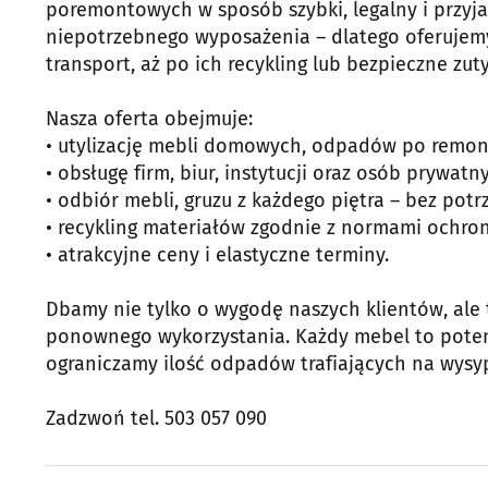
poremontowych w sposób szybki, legalny i przyja
niepotrzebnego wyposażenia – dlatego oferujemy
transport, aż po ich recykling lub bezpieczne zut
Nasza oferta obejmuje:
• utylizację mebli domowych, odpadów po remon
• obsługę firm, biur, instytucji oraz osób prywatn
• odbiór mebli, gruzu z każdego piętra – bez pot
• recykling materiałów zgodnie z normami ochro
• atrakcyjne ceny i elastyczne terminy.
Dbamy nie tylko o wygodę naszych klientów, ale t
ponownego wykorzystania. Każdy mebel to potenc
ograniczamy ilość odpadów trafiających na wysyp
Zadzwoń tel. 503 057 090