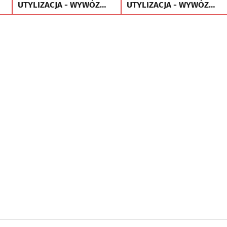
UTYLIZACJA - WYWÓZ
UTYLIZACJA - WYWÓZ
MEBLI RTV AGD
MEBLI RTV AGD