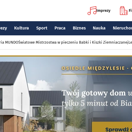
Imprezy
F
rezy
Kultura
Sport
Praca
Biznes
Nauka
Nierucho
eria MUNDO
Światowe Mistrzostwa w pieczeniu Babki i Kiszki Ziemniaczanej
Le