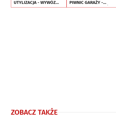
UTYLIZACJA - WYWÓZ
PIWNIC GARAŻY -
MEBLI RTV AGD
UTYLIZACJA - WYWÓZ
MEBLI
ZOBACZ TAKŻE