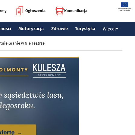
irmy
Ogłoszenia
Komunikacja
mości
Motoryzacja
Zdrowie
Turystyka
Więcej
tnie Granie w Nie Teatrze