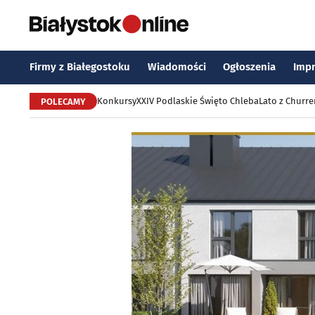
Firmy z Białegostoku
Wiadomości
Ogłoszenia
Imp
Konkursy
XXIV Podlaskie Święto Chleba
Lato z Churr
POLECAMY