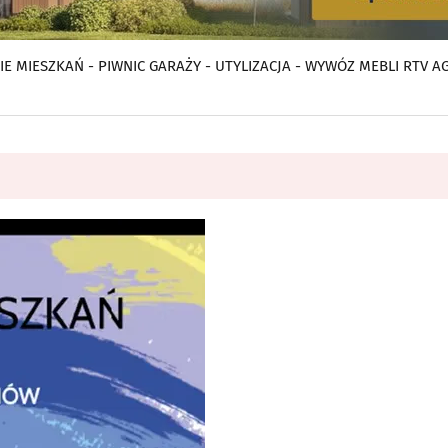
E MIESZKAŃ - PIWNIC GARAŻY - UTYLIZACJA - WYWÓZ MEBLI RTV A