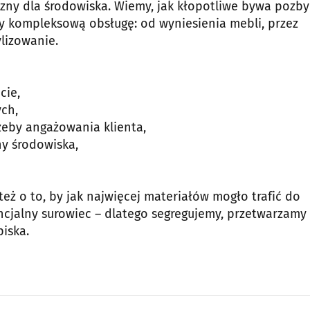
zny dla środowiska. Wiemy, jak kłopotliwe bywa pozbyc
 kompleksową obsługę: od wyniesienia mebli, przez
ylizowanie.
cie,
ych,
rzeby angażowania klienta,
ny środowiska,
eż o to, by jak najwięcej materiałów mogło trafić do
jalny surowiec – dlatego segregujemy, przetwarzamy 
iska.