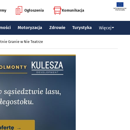
irmy
Ogłoszenia
Komunikacja
mości
Motoryzacja
Zdrowie
Turystyka
Więcej
tnie Granie w Nie Teatrze