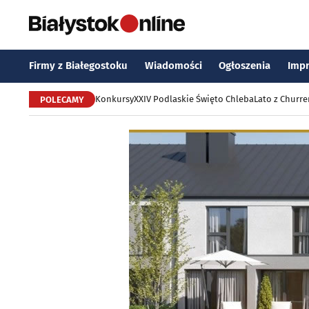
Firmy z Białegostoku
Wiadomości
Ogłoszenia
Imp
Konkursy
XXIV Podlaskie Święto Chleba
Lato z Churr
POLECAMY