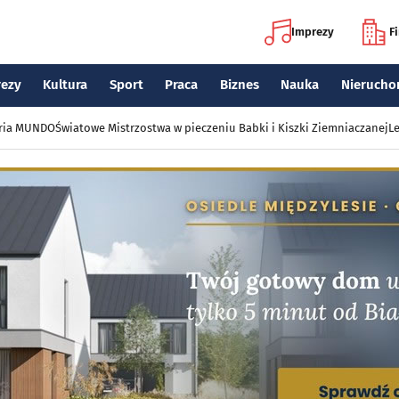
Imprezy
F
rezy
Kultura
Sport
Praca
Biznes
Nauka
Nierucho
eria MUNDO
Światowe Mistrzostwa w pieczeniu Babki i Kiszki Ziemniaczanej
Le