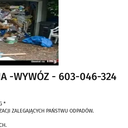
JA -WYWÓZ - 603-046-324
G *
ZACJI ZALEGAJĄCYCH PAŃSTWU ODPADÓW.
CH.