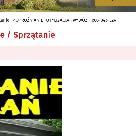
tanie
OPRÓŻNIANIE -UTYLIZACJA -WYWÓZ - 603-046-324
e / Sprzątanie