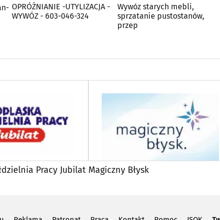
OPRÓŻNIANIE -UTYLIZACJA -
Wywóz starych mebli,
an-
WYWÓZ - 603-046-324
sprzatanie pustostanów,
przep
dzielnia Pracy Jubilat
Magiczny Błysk
lu
Reklama
Patronat
Praca
Kontakt
Pomoc
ISOK
Tw