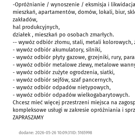
-Opróżnianie / wynoszenie / eksmisja i likwidacja
mieszkań, apartamentów, domów, lokali, biur, s
zakładów,
hal produkcyjnych,
działek , mieszkań po osobach zmarłych.
-- wywóz odbiór złomu, stali, metali kolorowych, 
- wywóz odbiór akumulatory, silniki,
- wywóz odbiór płyty gazowe, grzejniki, rury, para
- wywóz odbiór metalowe zlewy, metalowe wanny 
- wywóz odbiór zużyte ogrodzenia, siatki,
- wywóz odbiór sejfów, szaf pancernych,
- wywóz odbiór odpadów nietypowych,
- wywóz odbiór odpadów wielkogabarytowych.
Chcesz mieć więcej przestrzeni miejsca na zago
kompleksowe usługi w zakresie opróżniania i sprz
ZAPRASZAMY
dodane: 2026-05-26 10:09:31
ID: 5165998