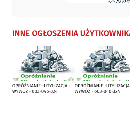
INNE OGŁOSZENIA UŻYTKOWNIK
OPRÓŻNIANIE -UTYLIZACJA -
OPRÓŻNIANIE -UTYLIZACJA
WYWÓZ - 603-046-324
WYWÓZ - 603-046-324