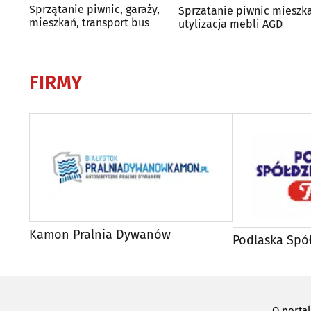
Sprzątanie piwnic, garaży,
Sprzatanie piwnic mieszk
mieszkań, transport bus
utylizacja mebli AGD
FIRMY
Kamon Pralnia Dywanów
Podlaska Spół
O porta