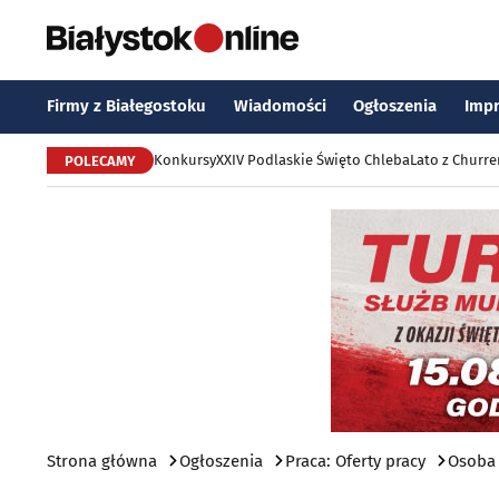
Firmy z Białegostoku
Wiadomości
Ogłoszenia
Imp
Konkursy
XXIV Podlaskie Święto Chleba
Lato z Churr
POLECAMY
Strona główna
Ogłoszenia
Praca: Oferty pracy
Osoba 