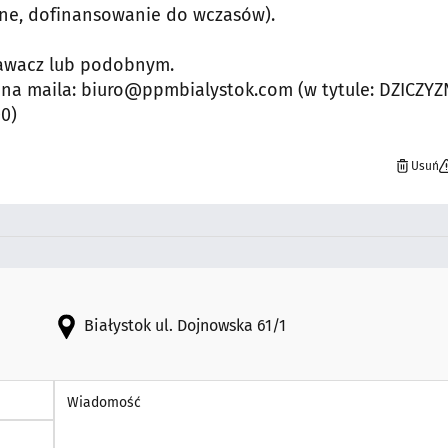
czne, dofinansowanie do wczasów).
rawacz lub podobnym.
 na maila: biuro@ppmbialystok.com (w tytule: DZICZYZ
00)
Usuń
Białystok ul. Dojnowska 61/1
Wiadomość *