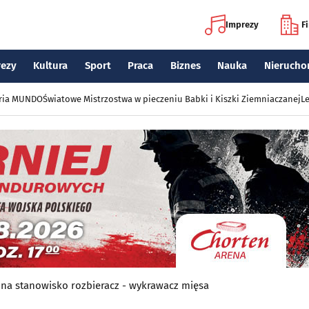
Imprezy
F
rezy
Kultura
Sport
Praca
Biznes
Nauka
Nierucho
eria MUNDO
Światowe Mistrzostwa w pieczeniu Babki i Kiszki Ziemniaczanej
Le
na stanowisko rozbieracz - wykrawacz mięsa