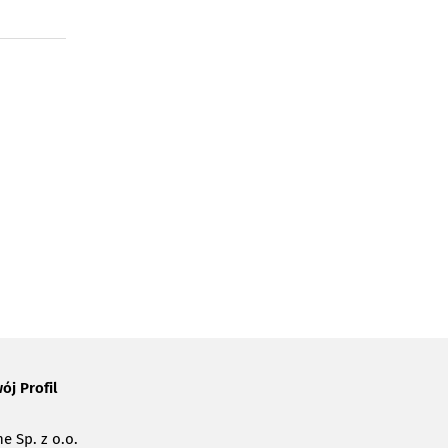
ój Profil
e Sp. z o.o.