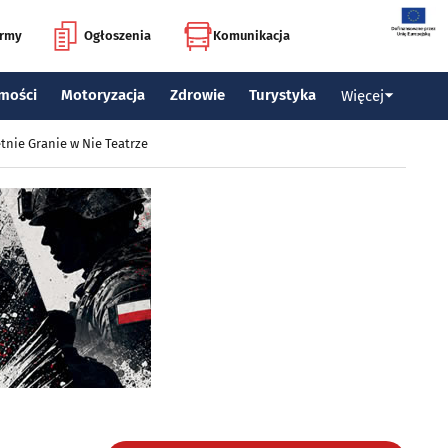
irmy
Ogłoszenia
Komunikacja
mości
Motoryzacja
Zdrowie
Turystyka
Więcej
tnie Granie w Nie Teatrze