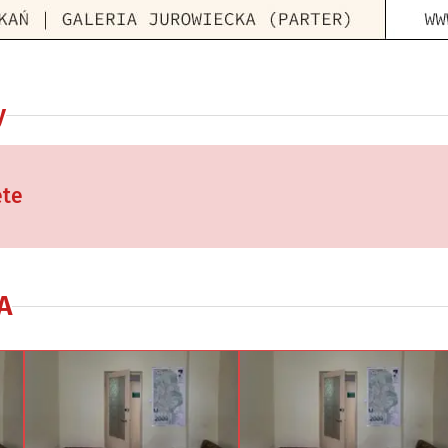
y
ęte
A