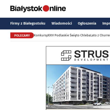
Firmy z Białegostoku
Wiadomości
Ogłoszenia
Imp
Konkursy
XXIV Podlaskie Święto Chleba
Lato z Churr
POLECAMY