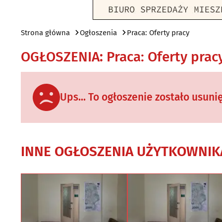
Strona główna
Ogłoszenia
Praca: Oferty pracy
OGŁOSZENIA
:
Praca: Oferty prac
Ups... To ogłoszenie zostało usuni
INNE OGŁOSZENIA UŻYTKOWNIK