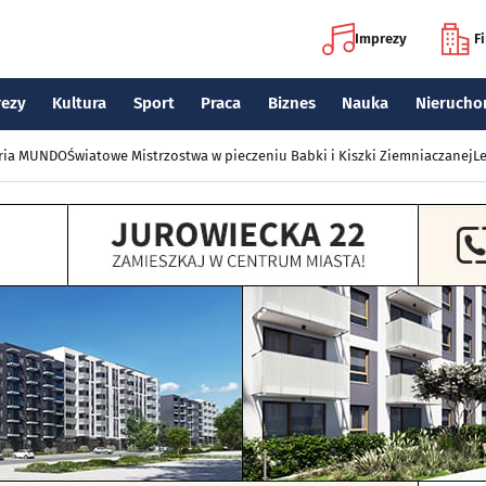
Imprezy
F
rezy
Kultura
Sport
Praca
Biznes
Nauka
Nierucho
eria MUNDO
Światowe Mistrzostwa w pieczeniu Babki i Kiszki Ziemniaczanej
Le