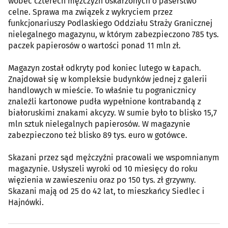
wobec czterech mężczyzn oskarżonych o paserstwo
celne. Sprawa ma związek z wykryciem przez
funkcjonariuszy Podlaskiego Oddziału Straży Granicznej
nielegalnego magazynu, w którym zabezpieczono 785 tys.
paczek papierosów o wartości ponad 11 mln zł.
Magazyn został odkryty pod koniec lutego w Łapach.
Znajdował się w kompleksie budynków jednej z galerii
handlowych w mieście. To właśnie tu pogranicznicy
znaleźli kartonowe pudła wypełnione kontrabandą z
białoruskimi znakami akcyzy. W sumie było to blisko 15,7
mln sztuk nielegalnych papierosów. W magazynie
zabezpieczono też blisko 89 tys. euro w gotówce.
Skazani przez sąd mężczyźni pracowali we wspomnianym
magazynie. Usłyszeli wyroki od 10 miesięcy do roku
więzienia w zawieszeniu oraz po 150 tys. zł grzywny.
Skazani mają od 25 do 42 lat, to mieszkańcy Siedlec i
Hajnówki.