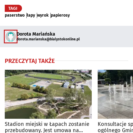
TAGI
paserstwo
łapy
wyrok
papierosy
Dorota Mariańska
dorota.marianska@bialystokonline.pl
PRZECZYTAJ TAKŻE
Stadion miejski w Łapach zostanie
Konsultacje s
przebudowany. Jest umowa na
ogólnego Gmin