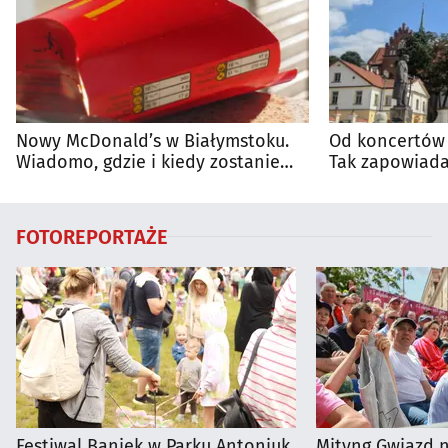
Nowy McDonald’s w Białymstoku.
Od koncertów 
Wiadomo, gdzie i kiedy zostanie
Tak zapowiada
otwarty
regionie
FOTOREPORTAŻE
Festiwal Baniek w Parku Antoniuk
Mityng Gwiazd 