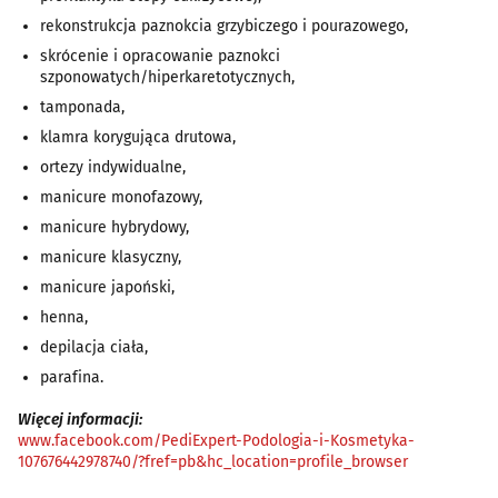
rekonstrukcja paznokcia grzybiczego i pourazowego,
skrócenie i opracowanie paznokci
szponowatych/hiperkaretotycznych,
tamponada,
klamra korygująca drutowa,
ortezy indywidualne,
manicure monofazowy,
manicure hybrydowy,
manicure klasyczny,
manicure japoński,
henna,
depilacja ciała,
parafina.
Więcej informacji:
www.facebook.com/PediExpert-Podologia-i-Kosmetyka-
107676442978740/?fref=pb&hc_location=profile_browser