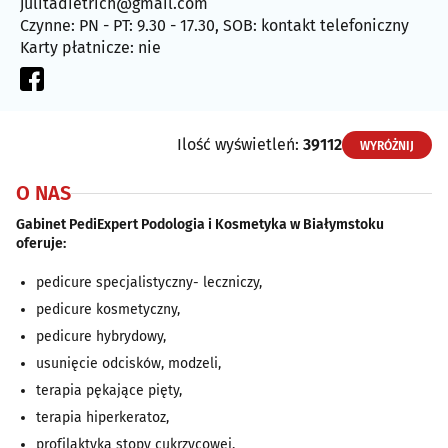
julitadietrich@gmail.com
Czynne: PN - PT: 9.30 - 17.30, SOB: kontakt telefoniczny
Karty płatnicze: nie
Ilość wyświetleń:
39112
WYRÓŻNIJ
O NAS
Gabinet PediExpert Podologia i Kosmetyka w Białymstoku
oferuje:
pedicure specjalistyczny- leczniczy,
pedicure kosmetyczny,
pedicure hybrydowy,
usunięcie odcisków, modzeli,
terapia pękające pięty,
terapia hiperkeratoz,
profilaktyka stopy cukrzycowej,