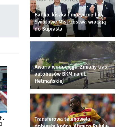
Babka, kiszka i muzyczne hity.
Światowe Mistrzostwa wracają
do Supraśla
Awaria wodociągu. Zmiany tras
autobusów BKM na ul.
Hetmańskiej
h.
Transferowa telenowela
0
dobiegła końca. Afimico Pululu