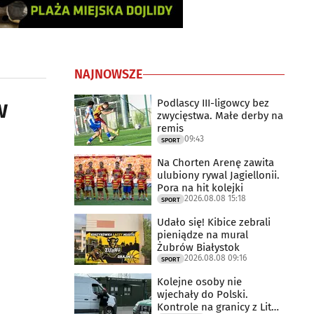
NAJNOWSZE
w
Podlascy III-ligowcy bez
zwycięstwa. Małe derby na
remis
09:43
SPORT
Na Chorten Arenę zawita
ulubiony rywal Jagiellonii.
Pora na hit kolejki
2026.08.08 15:18
SPORT
Udało się! Kibice zebrali
pieniądze na mural
Żubrów Białystok
2026.08.08 09:16
SPORT
Kolejne osoby nie
wjechały do Polski.
Kontrole na granicy z Litwą