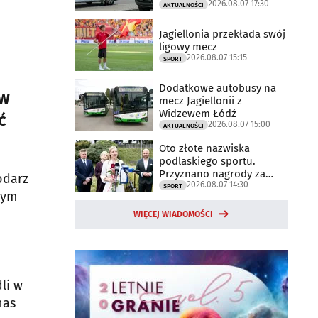
2026.08.07 17:30
trwają
AKTUALNOŚCI
Jagiellonia przekłada swój
ligowy mecz
2026.08.07 15:15
SPORT
Dodatkowe autobusy na
 w
mecz Jagiellonii z
Widzewem Łódź
ć
2026.08.07 15:00
AKTUALNOŚCI
Oto złote nazwiska
podlaskiego sportu.
Przyznano nagrody za
odarz
2026.08.07 14:30
2025 rok
SPORT
zym
WIĘCEJ WIADOMOŚCI
li w
nas