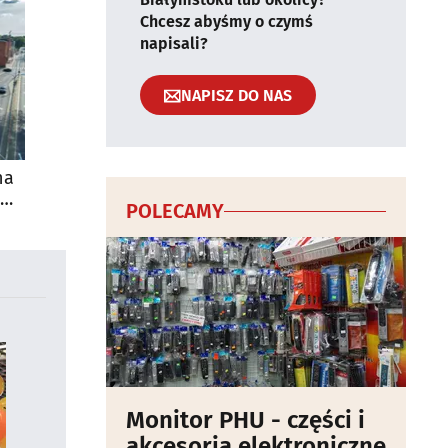
Chcesz abyśmy o czymś
napisali?
NAPISZ DO NAS
na
POLECAMY
Monitor PHU - części i
akcesoria elektroniczne