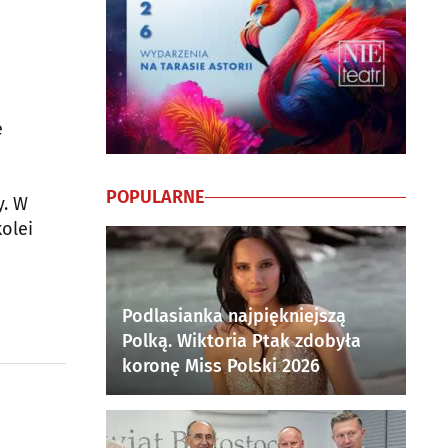
e
POPULARNE
y. W
olei
Podlasianka najpiękniejszą
Polką. Wiktoria Ptak zdobyła
koronę Miss Polski 2026