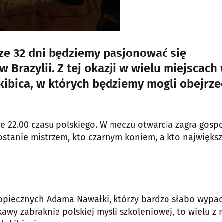
ższe 32 dni będziemy pasjonować się
Brazylii. Z tej okazji w wielu miejscach
kibica, w których będziemy mogli obejrze
nie 22.00 czasu polskiego. W meczu otwarcia zagra gosp
 zostanie mistrzem, kto czarnym koniem, a kto najwięks
dopiecznych Adama Nawałki, którzy bardzo słabo wypad
awy zabraknie polskiej myśli szkoleniowej, to wielu z 