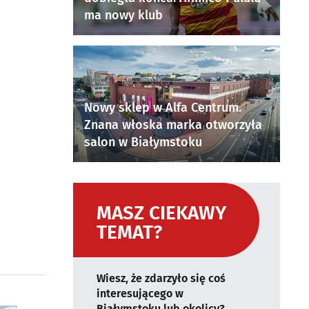
ma nowy klub
Nowy sklep w Alfa Centrum.
Znana włoska marka otworzyła
salon w Białymstoku
MASZ CIEKAWY
TEMAT?
Wiesz, że zdarzyło się coś
interesującego w
Białymstoku lub okolicy?