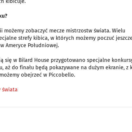
h kibicuje.
ku?
erii możemy zobaczyć mecze mistrzostw świata. Wielu
pecjalne strefy kibica, w których możemy poczuć jeszcz
u w Ameryce Południowej.
wią się w Bilard House przygotowano specjalne konkurs
u, aż do finału będą pokazywane na dużym ekranie, z k
a możemy obejrzeć w Piccobello.
 świata