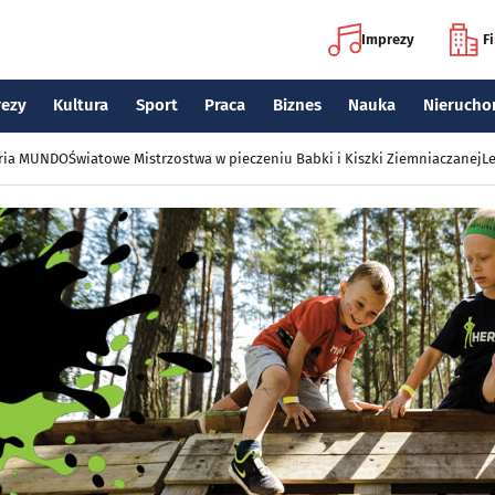
Imprezy
F
rezy
Kultura
Sport
Praca
Biznes
Nauka
Nierucho
eria MUNDO
Światowe Mistrzostwa w pieczeniu Babki i Kiszki Ziemniaczanej
Le