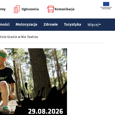
irmy
Ogłoszenia
Komunikacja
mości
Motoryzacja
Zdrowie
Turystyka
Więcej
tnie Granie w Nie Teatrze