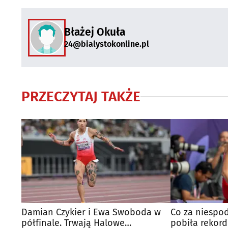
Błażej Okuła
24@bialystokonline.pl
PRZECZYTAJ TAKŻE
Damian Czykier i Ewa Swoboda w
Co za niespod
półfinale. Trwają Halowe
pobiła rekord