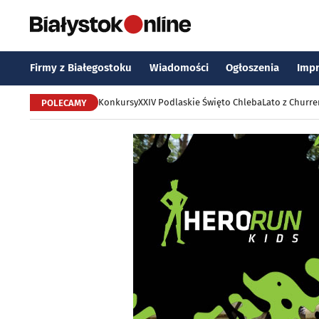
Firmy z Białegostoku
Wiadomości
Ogłoszenia
Imp
Konkursy
XXIV Podlaskie Święto Chleba
Lato z Churr
POLECAMY