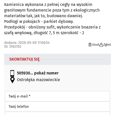
Kamienica wykonana z pełnej cegły na wysokim
granitowym fundamencie poza tym z ekologicznych
materiałów tak, jak to, budowano dawniej.
Podłogi w pokojach - parkiet dębowy.
Przedpokój - obniżony sufit, wykończenie boazeria z
szafą wnękową, długość 7, 5 m szerokość - 2
dodane: 2026-05-09 17:06:54
Usuń
Zgłoś
ID: 5163702
SKONTAKTUJ SIĘ
505930...
pokaż numer
Ostrołęka mazowieckie
Twój e-mail *
Twój telefon
Twoje imię