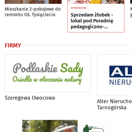
Mieszkanie 2-pokojowe do
WYRÓŻNIONE
Sprzedam żłobek -
remontu Oś. Tysiąclecia
lokal pod Poradnię
pedagogiczno-
psychologiczną lub
gabinety IS
FIRMY
Szeregowa Owocowa
Alter Nieruch
Tarnogórska