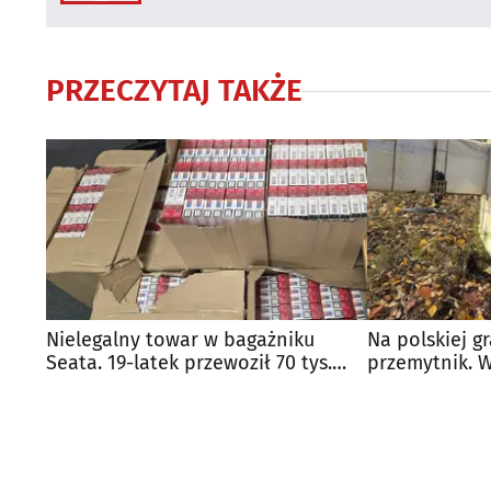
PRZECZYTAJ TAKŻE
Nielegalny towar w bagażniku
Na polskiej g
Seata. 19-latek przewoził 70 tys.
przemytnik. 
papierosów
z Białorusi