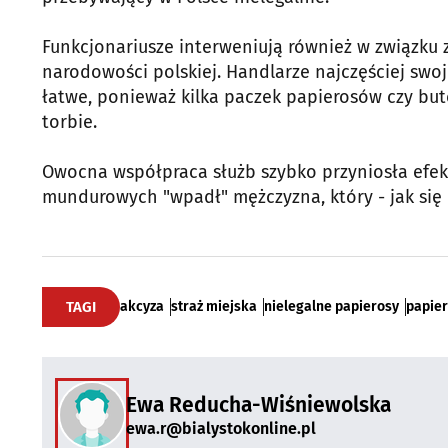
Funkcjonariusze interweniują również w związku
narodowości polskiej. Handlarze najczęściej swoje
łatwe, ponieważ kilka paczek papierosów czy but
torbie.
Owocna współpraca służb szybko przyniosła efek
mundurowych "wpadł" mężczyzna, który - jak się
TAGI
akcyza
straż miejska
nielegalne papierosy
papie
Ewa Reducha-Wiśniewolska
ewa.r@bialystokonline.pl