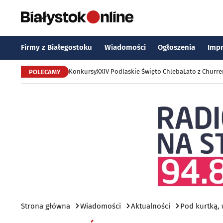
Firmy z Białegostoku
Wiadomości
Ogłoszenia
Imp
Konkursy
XXIV Podlaskie Święto Chleba
Lato z Churr
POLECAMY
Strona główna
Wiadomości
Aktualności
Pod kurtką,