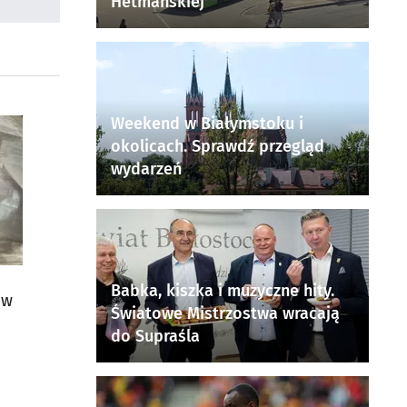
Hetmańskiej
Weekend w Białymstoku i
okolicach. Sprawdź przegląd
wydarzeń
Babka, kiszka i muzyczne hity.
ów
Światowe Mistrzostwa wracają
do Supraśla