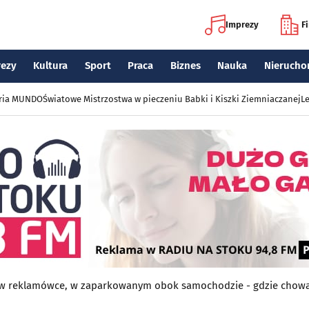
Imprezy
F
rezy
Kultura
Sport
Praca
Biznes
Nauka
Nierucho
eria MUNDO
Światowe Mistrzostwa w pieczeniu Babki i Kiszki Ziemniaczanej
Le
 w reklamówce, w zaparkowanym obok samochodzie - gdzie chowaj