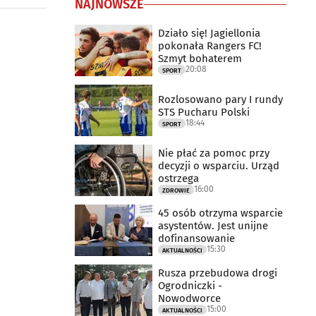
NAJNOWSZE
Działo się! Jagiellonia
pokonała Rangers FC!
Szmyt bohaterem
20:08
SPORT
Rozlosowano pary I rundy
STS Pucharu Polski
18:44
SPORT
Nie płać za pomoc przy
decyzji o wsparciu. Urząd
ostrzega
16:00
ZDROWIE
45 osób otrzyma wsparcie
asystentów. Jest unijne
dofinansowanie
15:30
AKTUALNOŚCI
Rusza przebudowa drogi
Ogrodniczki -
Nowodworce
15:00
AKTUALNOŚCI