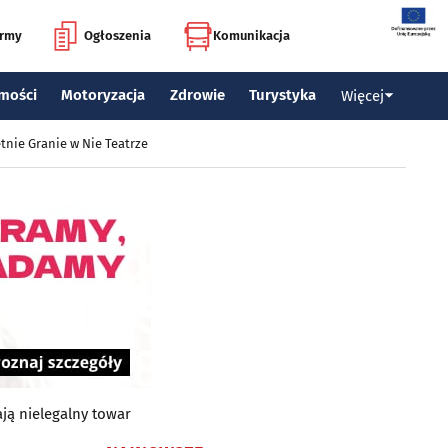
irmy
Ogłoszenia
Komunikacja
mości
Motoryzacja
Zdrowie
Turystyka
Więcej
tnie Granie w Nie Teatrze
ą nielegalny towar