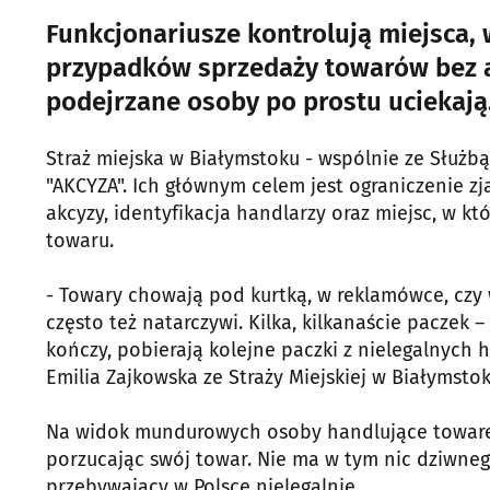
Funkcjonariusze kontrolują miejsca, 
przypadków sprzedaży towarów bez a
podejrzane osoby po prostu uciekają
Straż miejska w Białymstoku - wspólnie ze Służbą
"AKCYZA". Ich głównym celem jest ograniczenie
akcyzy, identyfikacja handlarzy oraz miejsc, w k
towaru.
- Towary chowają pod kurtką, w reklamówce, czy
często też natarczywi. Kilka, kilkanaście paczek –
kończy, pobierają kolejne paczki z nielegalnych 
Emilia Zajkowska ze Straży Miejskiej w Białymstok
Na widok mundurowych osoby handlujące towarem
porzucając swój towar. Nie ma w tym nic dziwne
przebywający w Polsce nielegalnie.