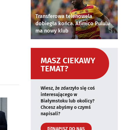
Transferowa telenowela
dobiegła końca. Afimico Pululu
ma nowy klub
MASZ CIEKAWY
TEMAT?
Wiesz, że zdarzyło się coś
interesującego w
Białymstoku lub okolicy?
Chcesz abyśmy o czymś
napisali?
NAPISZ DO NAS