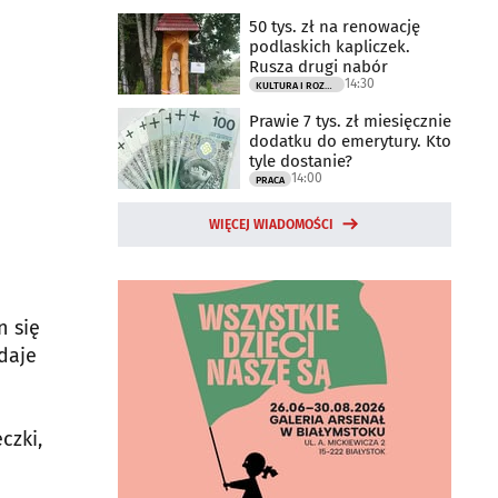
50 tys. zł na renowację
podlaskich kapliczek.
Rusza drugi nabór
14:30
KULTURA I ROZRYWKA
Prawie 7 tys. zł miesięcznie
dodatku do emerytury. Kto
tyle dostanie?
14:00
PRACA
WIĘCEJ WIADOMOŚCI
n się
daje
czki,