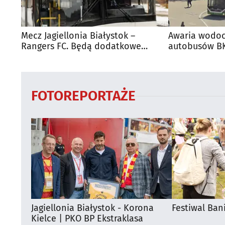
Mecz Jagiellonia Białystok –
Awaria wodoc
Rangers FC. Będą dodatkowe
autobusów BK
autobusy dla kibiców
FOTOREPORTAŻE
Jagiellonia Białystok - Korona
Festiwal Ban
Kielce | PKO BP Ekstraklasa