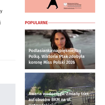
by
POPULARNE
j
Podlasianka najpiękniejszą
Polką. Wiktoria Ptak zdobyła
koronę Miss Polski 2026
Awaria wodociągu. Zmiany tras
autobusów BKM na ul.