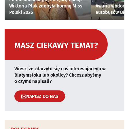
Wiktoria Ptak zdobyła koronę Miss
Awaria wodocią
Polski 2026
autobusów BKM 
MASZ CIEKAWY TEMAT?
Wiesz, że zdarzyło się coś interesującego w
Białymstoku lub okolicy? Chcesz abyśmy
o czymś napisali?
NAPISZ DO NAS