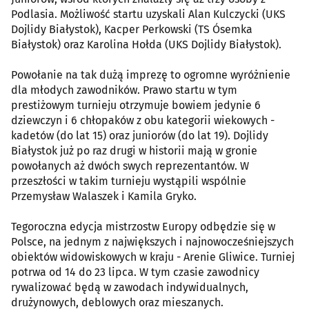
Podlasia. Możliwość startu uzyskali Alan Kulczycki (UKS
Dojlidy Białystok), Kacper Perkowski (TS Ósemka
Białystok) oraz Karolina Hołda (UKS Dojlidy Białystok).
Powołanie na tak dużą imprezę to ogromne wyróżnienie
dla młodych zawodników. Prawo startu w tym
prestiżowym turnieju otrzymuje bowiem jedynie 6
dziewczyn i 6 chłopaków z obu kategorii wiekowych -
kadetów (do lat 15) oraz juniorów (do lat 19). Dojlidy
Białystok już po raz drugi w historii mają w gronie
powołanych aż dwóch swych reprezentantów. W
przeszłości w takim turnieju wystąpili wspólnie
Przemysław Walaszek i Kamila Gryko.
Tegoroczna edycja mistrzostw Europy odbędzie się w
Polsce, na jednym z największych i najnowocześniejszych
obiektów widowiskowych w kraju - Arenie Gliwice. Turniej
potrwa od 14 do 23 lipca. W tym czasie zawodnicy
rywalizować będą w zawodach indywidualnych,
drużynowych, deblowych oraz mieszanych.