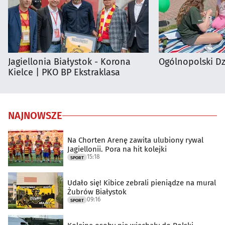
Jagiellonia Białystok - Korona
Ogólnopolski D
Kielce | PKO BP Ekstraklasa
NAJNOWSZE
Na Chorten Arenę zawita ulubiony rywal
Jagiellonii. Pora na hit kolejki
15:18
SPORT
Udało się! Kibice zebrali pieniądze na mural
Żubrów Białystok
09:16
SPORT