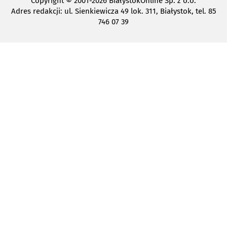
Copyright
© 2001-2026 BiałystokOnline Sp. z o.o.
Adres redakcji: ul. Sienkiewicza 49 lok. 311, Białystok, tel. 85
746 07 39