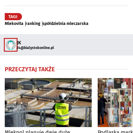
TAGI
Mlekovita
ranking
spółdzielnia mleczarska
JK
24@bialystokonline.pl
PRZECZYTAJ TAKŻE
Mlekpol planuje dwie duże
Podlaska mark