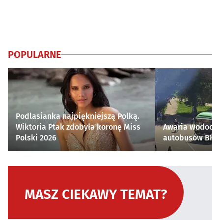
POPULARNE
Podlasianka najpiękniejszą Polką.
Wiktoria Ptak zdobyła koronę Miss
Awaria wodocią
Polski 2026
autobusów BKM 
MASZ CIEKAWY TEMAT?