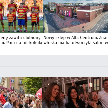
renę zawita ulubiony
Nowy sklep w Alfa Centrum. Zna
nii. Pora na hit kolejki
włoska marka otworzyła salon w
Białymstoku