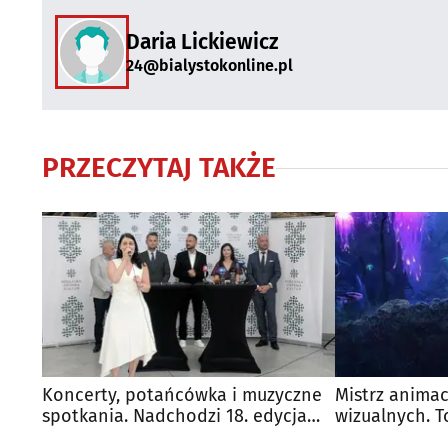
Daria Lickiewicz
24@bialystokonline.pl
PRZECZYTAJ TAKŻE
Koncerty, potańcówka i muzyczne
Mistrz animac
spotkania. Nadchodzi 18. edycja
wizualnych. T
Oktawy Kultur
gościem PIK 