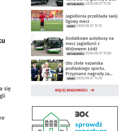
2026.08.07 17:30
trwają
AKTUALNOŚCI
Jagiellonia przekłada swój
ligowy mecz
2026.08.07 15:15
SPORT
Dodatkowe autobusy na
ku
mecz Jagiellonii z
Widzewem Łódź
2026.08.07 15:00
AKTUALNOŚCI
Oto złote nazwiska
podlaskiego sportu.
Przyznano nagrody za
2026.08.07 14:30
2025 rok
SPORT
a się
WIĘCEJ WIADOMOŚCI
gli
ne