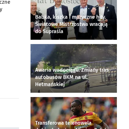
yczne
y
Babka, kiszka i muzyczne hity.
Światowe Mistrzostwa wracają
do Supraśla
Awaria wodociągu. Zmiany tras
autobusów BKM na ul.
Hetmańskiej
Transferowa telenowela