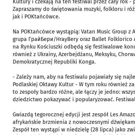
Kultury i czekają na ten festiwal przez cały rok -
Zapraszamy do świętowania muzyki, folkloru i r
jak i POKtańcówce.
Na POKtańcówce wystąpią: Vatan Music Group z Az
grupa ГрайБери/HrayBery oraz Ballet Folklorico Az
na Rynku Kościuszki odbędą się festiwalowe konce
również z Ukrainy, Azerbejdżanu, Meksyku, Chorwacj
Demokratycznej Republiki Konga.
- Zależy nam, aby na festiwalu pojawiały się naj
Podlaskiej Oktawy Kultur - W tym roku również z
to zespoły bardzo różne, ale łączy je jedno: wszys
dziedzictwo pokazywać i popularyzować. Festiwal 
Gwiazdą tegorocznej edycji jest zespół Les Amazo
afrykańskie brzmienia z nowoczesnymi dźwiękami 
Zespół ten wystąpi w niedzielę (28 lipca) jako zw