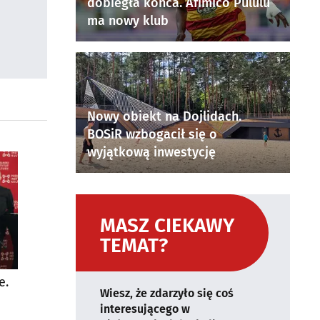
dobiegła końca. Afimico Pululu
ma nowy klub
Nowy obiekt na Dojlidach.
BOSiR wzbogacił się o
wyjątkową inwestycję
MASZ CIEKAWY
TEMAT?
e.
Wiesz, że zdarzyło się coś
interesującego w