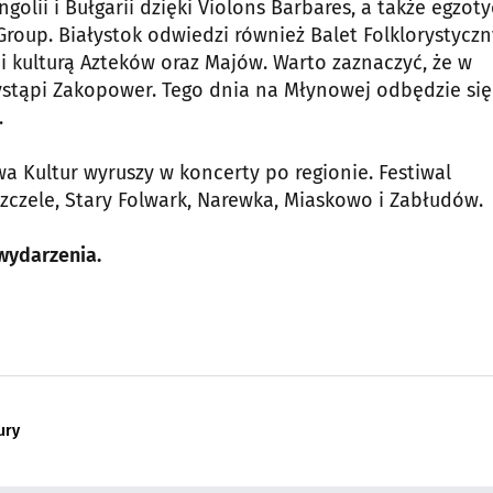
olii i Bułgarii dzięki Violons Barbares, a także egzot
Group. Białystok odwiedzi również Balet Folklorystyczn
 i kulturą Azteków oraz Majów. Warto zaznaczyć, że w
wystąpi Zakopower. Tego dnia na Młynowej odbędzie się
.
 Kultur wyruszy w koncerty po regionie. Festiwal
zczele, Stary Folwark, Narewka, Miaskowo i Zabłudów.
wydarzenia.
ury