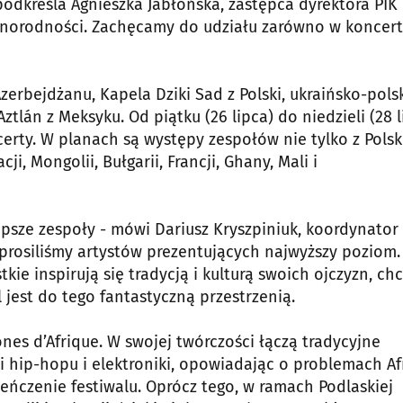
 podkreśla Agnieszka Jabłońska, zastępca dyrektora PIK 
óżnorodności. Zachęcamy do udziału zarówno w koncert
erbejdżanu, Kapela Dziki Sad z Polski, ukraińsko-pols
tlán z Meksyku. Od piątku (26 lipca) do niedzieli (28 l
rty. W planach są występy zespołów nie tylko z Polski
i, Mongolii, Bułgarii, Francji, Ghany, Mali i
lepsze zespoły - mówi Dariusz Kryszpiniuk, koordynator
aprosiliśmy artystów prezentujących najwyższy poziom.
tkie inspirują się tradycją i kulturą swoich ojczyzn, ch
jest do tego fantastyczną przestrzenią.
nes d’Afrique. W swojej twórczości łączą tradycyjne
hip-hopu i elektroniki, opowiadając o problemach Afr
ieńczenie festiwalu. Oprócz tego, w ramach Podlaskiej