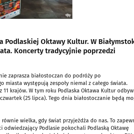
ja Podlaskiej Oktawy Kultur. W Białymsto
ata. Koncerty tradycyjnie poprzedzi
znie zaprasza białostoczan do podróży po
go miasta występują zespoły niemal z całego świata.
z 11 krajów. W tym roku Podlaska Oktawa Kultur odbyw
 czwartek (25 lipca). Tego dnia białostoczanie będą mo
 równie wielka, gdy świat przyjeżdża do nas. To zapew
ści odwiedzający Podlasie pokochali Podlaską Oktawę