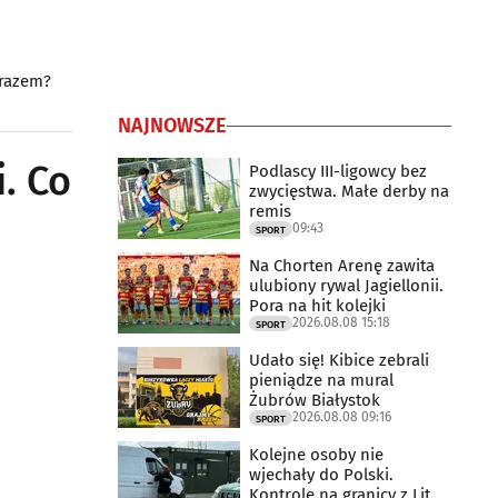
 razem?
NAJNOWSZE
. Co
Podlascy III-ligowcy bez
zwycięstwa. Małe derby na
remis
09:43
SPORT
Na Chorten Arenę zawita
ulubiony rywal Jagiellonii.
Pora na hit kolejki
2026.08.08 15:18
SPORT
Udało się! Kibice zebrali
pieniądze na mural
Żubrów Białystok
2026.08.08 09:16
SPORT
Kolejne osoby nie
wjechały do Polski.
Kontrole na granicy z Litwą