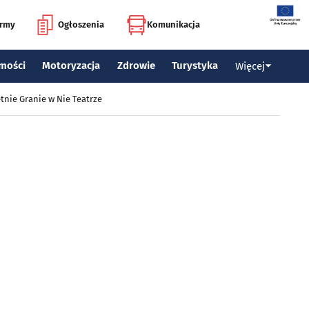
irmy
Ogłoszenia
Komunikacja
mości
Motoryzacja
Zdrowie
Turystyka
Więcej
tnie Granie w Nie Teatrze