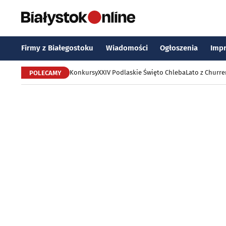
Firmy z Białegostoku
Wiadomości
Ogłoszenia
Imp
Konkursy
XXIV Podlaskie Święto Chleba
Lato z Churr
POLECAMY