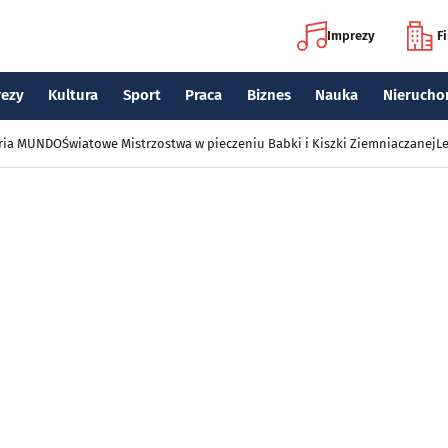
Imprezy
F
rezy
Kultura
Sport
Praca
Biznes
Nauka
Nierucho
eria MUNDO
Światowe Mistrzostwa w pieczeniu Babki i Kiszki Ziemniaczanej
Le