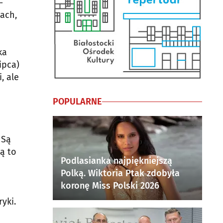
-
ach,
ka
ipca)
, ale
POPULARNE
 Są
cą to
Podlasianka najpiękniejszą
Polką. Wiktoria Ptak zdobyła
koronę Miss Polski 2026
yki.